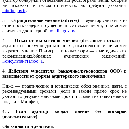
аудитор обнаружил отдельные вопросы/ограничения, которые
не искажают в целом отчетность, но требуют указания.
minfin.gov.by
.
3.
Отрицательное мнение (adverse)
— аудитор считает, что
отчетность содержит существенные искажениями, и не может
считаться достоверной.
minfin.gov.by
.
4.
Отказ от выражения мнения (disclaimer / отказ)
—
аудитор не получил достаточных доказательств и не может
выразить мнение. Примеры типовых форм — в методических
рекомендациях/образцах аудиторских заключений.
КонсультантПлюс+1
.
4. Действия учредителя (заказчика/руководства ООО) в
зависимости от формы аудиторского заключения
Ниже — практические и юридически обоснованные шаги, с
рекомендуемыми сроками (если в законе прямо срок не
указан, то разумные деловые сроки и ссылки на обязательные
подачи в Минфин).
4.1. Если аудитор выдал мнение без оговорок
(положительное)
Обязанности и действия: