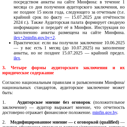
посредством анкеты на сайте Минфина: в течение 1
месяца со дня получения аудиторского заключения, но
не позднее 15 июля года, следующего за отчетным (т.е.
крайний срок по факту — 15.07.2025 для отчётности
2024 г.). Также Аудиторская палата формирует сводную
информацию и передаёт её в Минфин. Инструкция по
заполнению анкеты размещена на сайте Минфина.
ilex+2minfin.gov.by+2
.
Практически: если вы получили заключение 10.06.2025
— у вас есть 1 месяц (до 10.07.2025) на заполнение
анкеты, но не позднее 15.07.2025 — крайний предел.
ilex
.
3. Четыре формы аудиторского заключения и их
юридическое содержание
Согласно национальным правилам и разъяснениям Минфина/
национальных стандартов, аудиторское заключение может
быть:
1.
Аудиторское мнение без оговорок
(положительное
заключение) — аудитор выражает мнение, что отчетность
достоверно отражает финансовое положение.
minfin.gov.by
.
2.
Модифицированное мнение — с оговоркой (qualified)
—