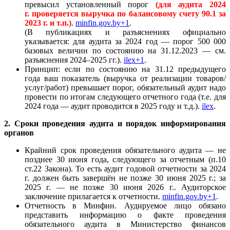
превысил установленный порог
(для аудита 2024
г.
проверяется выручка по балансовому счету 90.1 за
2023 г. и т.п.)
.
minfin.gov.by+1
.
(В публикациях и разъяснениях официально
указывается: для аудита за 2024 год — порог 500 000
базовых величин по состоянию на 31.12.2023 — см.
разъяснения 2024–2025 гг.).
ilex+1
.
Принцип: если по состоянию на 31.12 предыдущего
года ваш показатель (выручка от реализации товаров/
услуг/работ) превышает порог, обязательный аудит надо
провести по итогам следующего отчетного года (т.е. для
2024 года — аудит проводится в 2025 году и т.д.).
ilex
.
2. Сроки проведения аудита и порядок информирования
органов
Крайний срок проведения обязательного аудита — не
позднее 30 июня года, следующего за отчетным (п.10
ст.22 Закона). То есть аудит годовой отчетности за 2024
г. должен быть завершён не позже 30 июня 2025 г.; за
2025 г. — не позже 30 июня 2026 г.. Аудиторское
заключение прилагается к отчетности.
minfin.gov.by+1
.
Отчетность в Минфин. Аудируемое лицо обязано
представить информацию о факте проведения
обязательного аудита в Министерство финансов